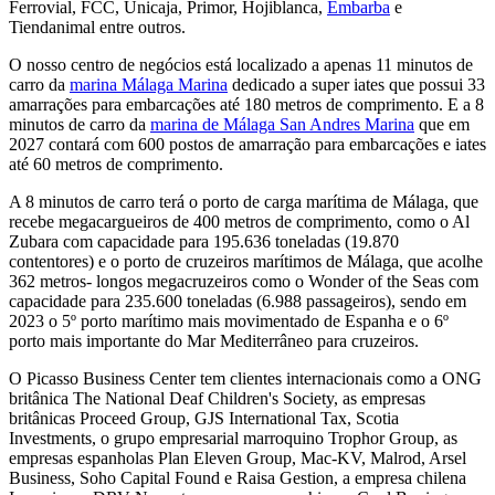
Ferrovial, FCC, Unicaja, Primor, Hojiblanca,
Embarba
e
Tiendanimal entre outros.
O nosso centro de negócios está localizado a apenas 11 minutos de
carro da
marina Málaga Marina
dedicado a super iates que possui 33
amarrações para embarcações até 180 metros de comprimento. E a 8
minutos de carro da
marina de Málaga San Andres Marina
que em
2027 contará com 600 postos de amarração para embarcações e iates
até 60 metros de comprimento.
A 8 minutos de carro terá o porto de carga marítima de Málaga, que
recebe megacargueiros de 400 metros de comprimento, como o Al
Zubara com capacidade para 195.636 toneladas (19.870
contentores) e o porto de cruzeiros marítimos de Málaga, que acolhe
362 metros- longos megacruzeiros como o Wonder of the Seas com
capacidade para 235.600 toneladas (6.988 passageiros), sendo em
2023 o 5º porto marítimo mais movimentado de Espanha e o 6º
porto mais importante do Mar Mediterrâneo para cruzeiros.
O Picasso Business Center tem clientes internacionais como a ONG
britânica The National Deaf Children's Society, as empresas
britânicas Proceed Group, GJS International Tax, Scotia
Investments, o grupo empresarial marroquino Trophor Group, as
empresas espanholas Plan Eleven Group, Mac-KV, Malrod, Arsel
Business, Soho Capital Found e Raisa Gestion, a empresa chilena