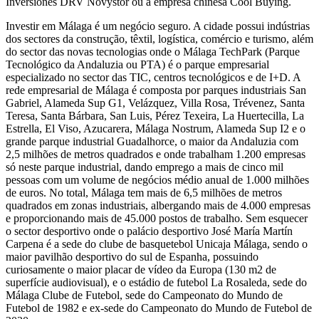
Inversiones DRV Novystor ou a empresa chinesa Cool Buying.
Investir em Málaga é um negócio seguro. A cidade possui indústrias
dos sectores da construção, têxtil, logística, comércio e turismo, além
do sector das novas tecnologias onde o Málaga TechPark (Parque
Tecnológico da Andaluzia ou PTA) é o parque empresarial
especializado no sector das TIC, centros tecnológicos e de I+D. A
rede empresarial de Málaga é composta por parques industriais San
Gabriel, Alameda Sup G1, Velázquez, Villa Rosa, Trévenez, Santa
Teresa, Santa Bárbara, San Luis, Pérez Texeira, La Huertecilla, La
Estrella, El Viso, Azucarera, Málaga Nostrum, Alameda Sup I2 e o
grande parque industrial Guadalhorce, o maior da Andaluzia com
2,5 milhões de metros quadrados e onde trabalham 1.200 empresas
só neste parque industrial, dando emprego a mais de cinco mil
pessoas com um volume de negócios médio anual de 1.000 milhões
de euros. No total, Málaga tem mais de 6,5 milhões de metros
quadrados em zonas industriais, albergando mais de 4.000 empresas
e proporcionando mais de 45.000 postos de trabalho. Sem esquecer
o sector desportivo onde o palácio desportivo José María Martín
Carpena é a sede do clube de basquetebol Unicaja Málaga, sendo o
maior pavilhão desportivo do sul de Espanha, possuindo
curiosamente o maior placar de vídeo da Europa (130 m2 de
superfície audiovisual), e o estádio de futebol La Rosaleda, sede do
Málaga Clube de Futebol, ​​sede do Campeonato do Mundo de
Futebol de 1982 e ex-sede do Campeonato do Mundo de Futebol de