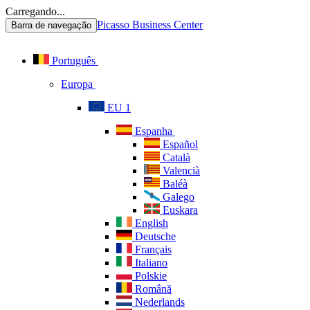
Carregando...
Picasso Business Center
Barra de navegação
Português
Europa
EU 1
Espanha
Español
Català
Valencià
Baléà
Galego
Euskara
English
Deutsche
Français
Italiano
Polskie
Română
Nederlands