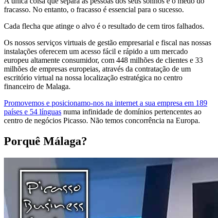
A única coisa que separa as pessoas dos seus sonhos é o medo do
fracasso. No entanto, o fracasso é essencial para o sucesso.
Cada flecha que atinge o alvo é o resultado de cem tiros falhados.
Os nossos serviços virtuais de gestão empresarial e fiscal nas nossas
instalações oferecem um acesso fácil e rápido a um mercado
europeu altamente consumidor, com 448 milhões de clientes e 33
milhões de empresas europeias, através da contratação de um
escritório virtual na nossa localização estratégica no centro
financeiro de Malaga.
Promovemos e posicionamo-nos na internet a sua empresa em 189
países e 54 línguas
numa infinidade de domínios pertencentes ao
centro de negócios Picasso. Não temos concorrência na Europa.
Porquê Málaga?