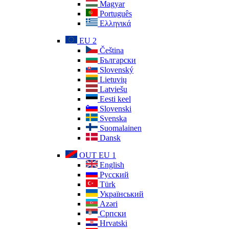
Magyar
Português
Ελληνικά
EU 2
Čeština
Български
Slovenský
Lietuvių
Latviešu
Eesti keel
Slovenski
Svenska
Suomalainen
Dansk
OUT EU 1
English
Русский
Türk
Український
Azəri
Српски
Hrvatski