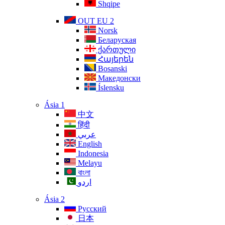
Shqipe
OUT EU 2
Norsk
Беларуская
ქართული
Հայերեն
Bosanski
Македонски
Íslensku
Ásia 1
中文
हिंदी
عربي
English
Indonesia
Melayu
বাংলা
اردو
Ásia 2
Русский
日本