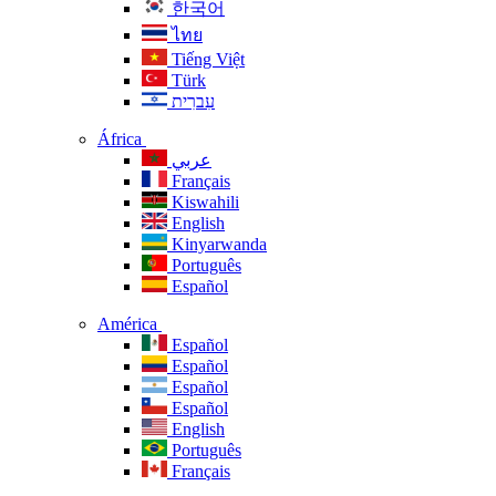
한국어
ไทย
Tiếng Việt
Türk
עִברִית
África
عربي
Français
Kiswahili
English
Kinyarwanda
Português
Español
América
Español
Español
Español
Español
English
Português
Français