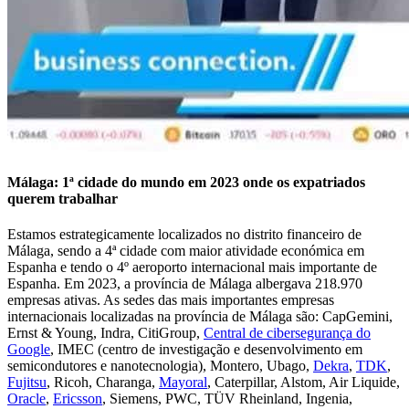
Málaga: 1ª cidade do mundo em 2023 onde os expatriados
querem trabalhar
Estamos estrategicamente localizados no distrito financeiro de
Málaga, sendo a 4ª cidade com maior atividade económica em
Espanha e tendo o 4º aeroporto internacional mais importante de
Espanha. Em 2023, a província de Málaga albergava 218.970
empresas ativas. As sedes das mais importantes empresas
internacionais localizadas na província de Málaga são: CapGemini,
Ernst & Young, Indra, CitiGroup,
Central de cibersegurança do
Google
, IMEC (centro de investigação e desenvolvimento em
semicondutores e nanotecnologia), Montero, Ubago,
Dekra
,
TDK
,
Fujitsu
, Ricoh, Charanga,
Mayoral
, Caterpillar, Alstom, Air Liquide,
Oracle
,
Ericsson
, Siemens, PWC, TÜV Rheinland, Ingenia,