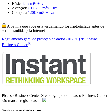
Regulamento geral de proteção de dados (RGPD) da Picasso
Ⓡ
Business Center
Picasso Business Center ® e o logotipo do Picasso Business Center
são marcas registradas da
Serviços de escritório virtual
Endereço comercial na Europa
Desenho web básico
Números de telefone europeus
Números de fax europeus
Envio de cartas da Europa
Domínios .ES ou .EU
Atendimento de chamadas
Gerenciamento de telefone
Hospedagem europeia SSL/TLS
Wordpress/Prestashop
Entrevista da empresa
Diretórios de empresas europeias