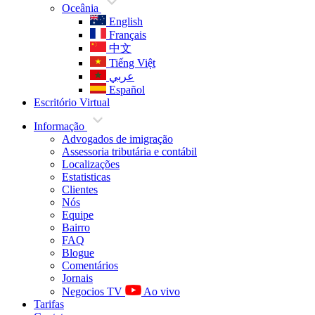
Oceânia
English
Français
中文
Tiếng Việt
عربي
Español
Escritório Virtual
Informação
Advogados de imigração
Assessoria tributária e contábil
Localizações
Estatisticas
Clientes
Nós
Equipe
Bairro
FAQ
Blogue
Comentários
Jornais
Negocios TV
Ao vivo
Tarifas