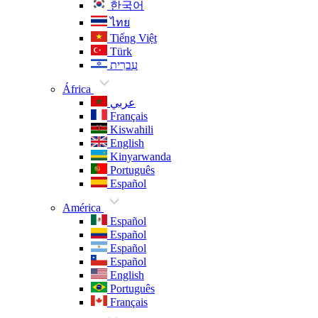
한국어
ไทย
Tiếng Việt
Türk
עִברִית
África
عربي
Français
Kiswahili
English
Kinyarwanda
Português
Español
América
Español
Español
Español
Español
English
Português
Français