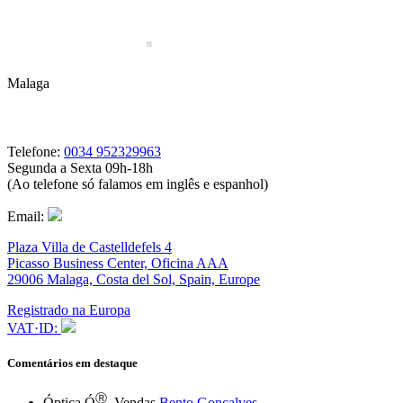
Malaga
Telefone:
0034 952329963
Segunda a Sexta 09h-18h
(Ao telefone só falamos em inglês e espanhol)
Email:
Plaza Villa de Castelldefels 4
Picasso Business Center, Oficina AAA
29006 Malaga, Costa del Sol, Spain, Europe
Registrado na Europa
VAT·ID:
Comentários em destaque
Ⓡ
Óptica Ó
, Vendas
Bento Gonçalves