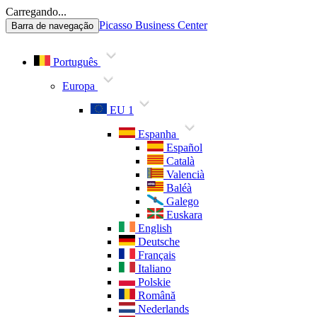
Carregando...
Picasso Business Center
Barra de navegação
Português
Europa
EU 1
Espanha
Español
Català
Valencià
Baléà
Galego
Euskara
English
Deutsche
Français
Italiano
Polskie
Română
Nederlands