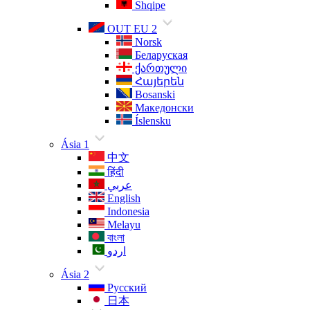
Shqipe
OUT EU 2
Norsk
Беларуская
ქართული
Հայերեն
Bosanski
Македонски
Íslensku
Ásia 1
中文
हिंदी
عربي
English
Indonesia
Melayu
বাংলা
اردو
Ásia 2
Русский
日本