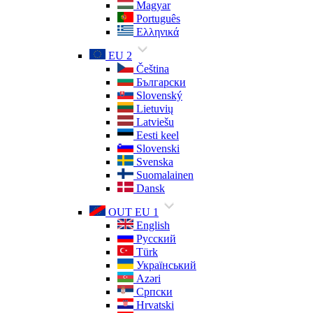
Magyar
Português
Ελληνικά
EU 2
Čeština
Български
Slovenský
Lietuvių
Latviešu
Eesti keel
Slovenski
Svenska
Suomalainen
Dansk
OUT EU 1
English
Русский
Türk
Український
Azəri
Српски
Hrvatski