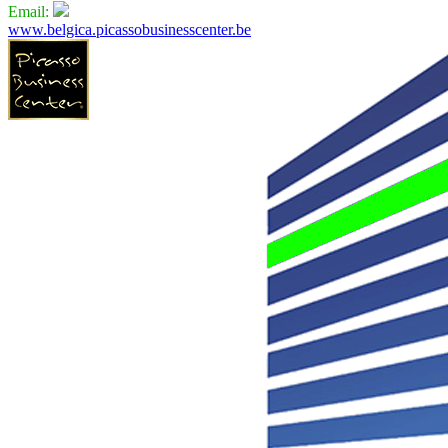
Email:
www.belgica.picassobusinesscenter.be