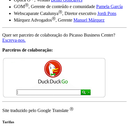
Ⓡ
GOM
, Gerente de conteúdo e comunidade
Pamela García
Ⓡ
Webscaparate Catalunya
, Diretor executivo
Jordi Pons
Ⓡ
Márquez Advogados
, Gerente
Manuel Márquez
Quer ser parceiro de colaboração do Picasso Business Center?
Escreva-nos.
Parceiros de colaboração:
Ⓡ
Site traduzido pelo Google Translate
Tarifas
Básica
9€ / mês + iva
Avançada
61,67€ / mês + iva
Completa
120€ / mês + iva
A página que você está visualizando foi criptografada antes de
ser transmitida pela Internet