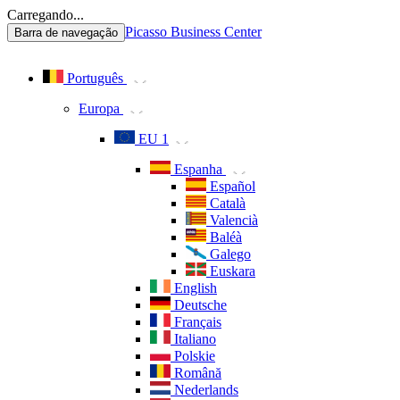
Carregando...
Picasso Business Center
Barra de navegação
Português
Europa
EU 1
Espanha
Español
Català
Valencià
Baléà
Galego
Euskara
English
Deutsche
Français
Italiano
Polskie
Română
Nederlands