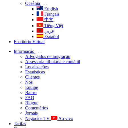
Oceânia
English
Français
中文
Tiếng Việt
عربي
Español
Escritório Virtual
Informação
Advogados de imigração
Assessoria tributária e contábil
Localizações
Estatisticas
Clientes
Nós
Equipe
Bairro
FAQ
Blogue
Comentários
Jornais
Negocios TV
Ao vivo
Tarifas