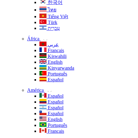
한국어
ไทย
Tiếng Việt
Türk
עִברִית
África
عربي
Français
Kiswahili
English
Kinyarwanda
Português
Español
América
Español
Español
Español
Español
English
Português
Français