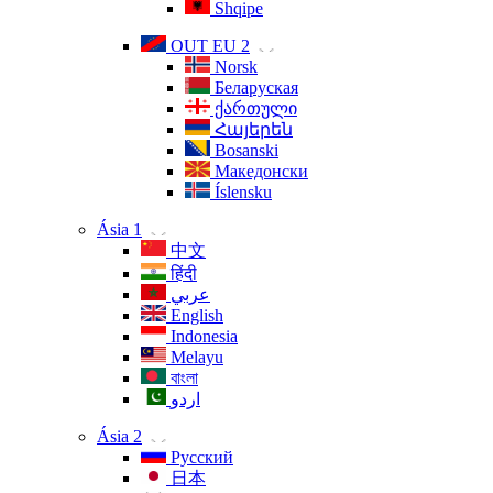
Shqipe
OUT EU 2
Norsk
Беларуская
ქართული
Հայերեն
Bosanski
Македонски
Íslensku
Ásia 1
中文
हिंदी
عربي
English
Indonesia
Melayu
বাংলা
اردو
Ásia 2
Русский
日本