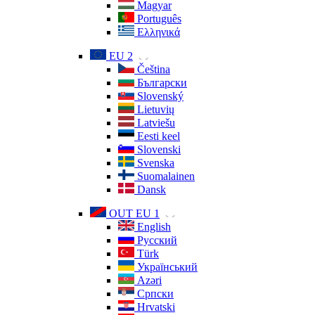
Magyar
Português
Ελληνικά
EU 2
Čeština
Български
Slovenský
Lietuvių
Latviešu
Eesti keel
Slovenski
Svenska
Suomalainen
Dansk
OUT EU 1
English
Русский
Türk
Український
Azəri
Српски
Hrvatski