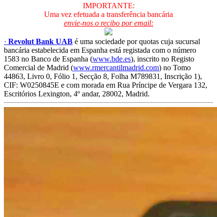
IMPORTANTE:
Uma vez efetuada a transferência bancária
envie-nos o recibo por email:
·
Revolut Bank UAB
é uma sociedade por quotas cuja sucursal
bancária estabelecida em Espanha está registada com o número
1583 no Banco de Espanha (
www.bde.es
), inscrito no Registo
Comercial de Madrid (
www.rmercantilmadrid.com
) no Tomo
44863, Livro 0, Fólio 1, Secção 8, Folha M789831, Inscrição 1),
CIF: W0250845E e com morada em Rua Príncipe de Vergara 132,
Escritórios Lexington, 4º andar, 28002, Madrid.